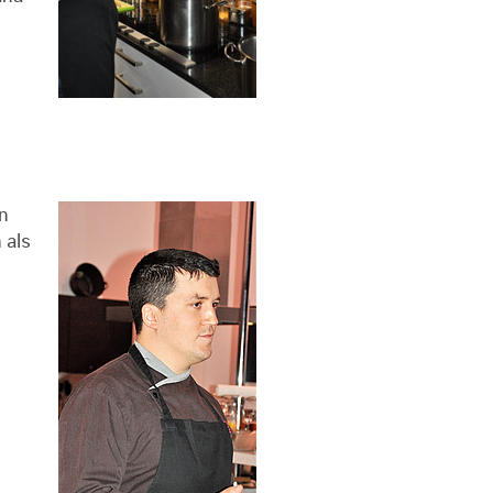
n
 als