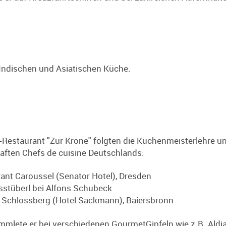
r Indischen und Asiatischen Küche.
-Restaurant "Zur Krone" folgten die Küchenmeisterlehre u
aften Chefs de cuisine Deutschlands:
rant Caroussel (Senator Hotel), Dresden
sstüberl bei Alfons Schubeck
 Schlossberg (Hotel Sackmann), Baiersbronn
mmlete er bei verschiedenen GourmetGipfeln wie z.B. Aldi