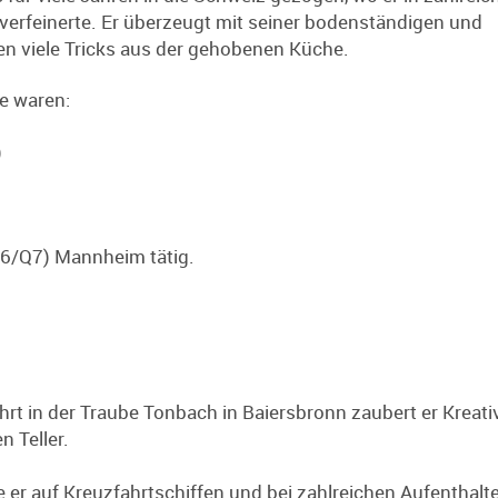
erfeinerte. Er überzeugt mit seiner bodenständigen und
en viele Tricks aus der gehobenen Küche.
re waren:
)
Q6/Q7) Mannheim tätig.
rt in der Traube Tonbach in Baiersbronn zaubert er Kreativ
n Teller.
er auf Kreuzfahrtschiffen und bei zahlreichen Aufenthalt